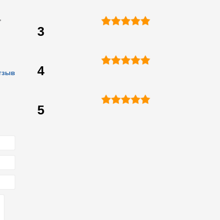
,
3
4
тзыв
5