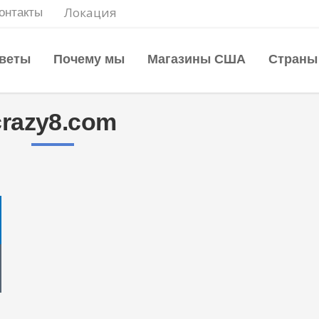
Локация
онтакты
веты
Почему мы
Магазины США
Страны
crazy8.com