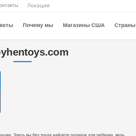
Локация
онтакты
веты
Почему мы
Магазины США
Страны
yhentoys.com
рушек. Здесь вы без труда найдете подарок для ребенка, ведь