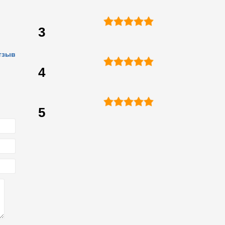
3
тзыв
4
5