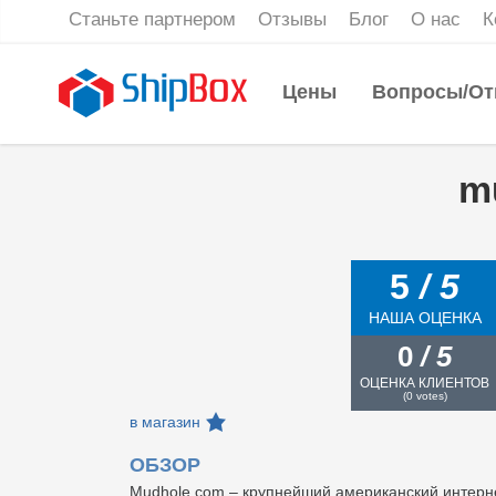
Станьте партнером
Отзывы
Блог
О нас
К
Цены
Вопросы/От
m
5
/ 5
НАША ОЦЕНКА
0
/ 5
ОЦЕНКА КЛИЕНТОВ
(
0
votes)
в магазин
ОБЗОР
Mudhole.com – крупнейший американский интерн