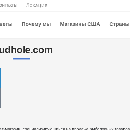
Локация
онтакты
веты
Почему мы
Магазины США
Страны
udhole.com
ет-магазин, специализирующийся на продаже рыболовных товаров