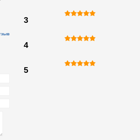
3
тзыв
4
5