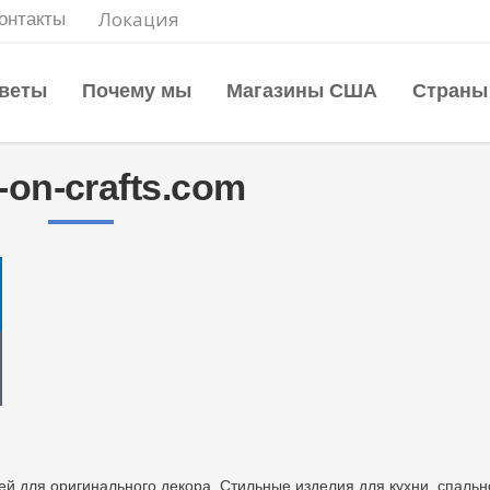
Локация
онтакты
веты
Почему мы
Магазины США
Страны
-on-crafts.com
й для оригинального декора. Стильные изделия для кухни, спальн