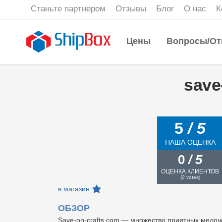
Станьте партнером
Отзывы
Блог
О нас
К
Цены
Вопросы/От
save
5
/ 5
НАША ОЦЕНКА
0
/ 5
ОЦЕНКА КЛИЕНТОВ
(
0
votes)
в магазин
ОБЗОР
Save-on-crafts.com — множество приятных мелоче