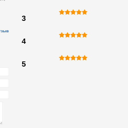
3
тзыв
4
5