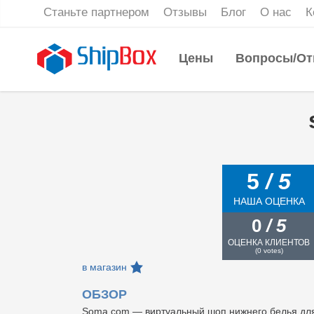
Станьте партнером
Отзывы
Блог
О нас
К
Цены
Вопросы/От
5
/ 5
НАША ОЦЕНКА
0
/ 5
ОЦЕНКА КЛИЕНТОВ
(
0
votes)
в магазин
ОБЗОР
Soma.com — виртуальный шоп нижнего белья для 