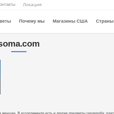
Локация
онтакты
веты
Почему мы
Магазины США
Страны
soma.com
женщин. В ассортименте есть и другие предметы гардероба: плат