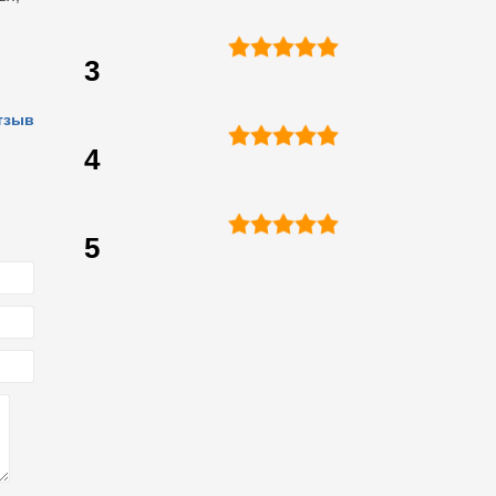
3
тзыв
4
5