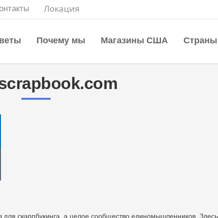
Локация
онтакты
веты
Почему мы
Магазины США
Страны
.scrapbook.com
ов для скарпбукинга, а целое сообщество единомышленников. Здесь