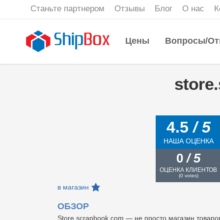
Станьте партнером
Отзывы
Блог
О нас
К
Цены
Вопросы/От
store
4.5
/ 5
НАША ОЦЕНКА
0
/ 5
ОЦЕНКА КЛИЕНТОВ
(
0
votes)
в магазин
ОБЗОР
Store.scrapbook.com — не просто магазин товар