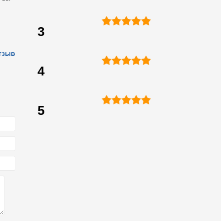
3
тзыв
4
5