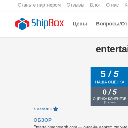
Станьте партнером
Отзывы
Блог
О нас
К
Цены
Вопросы/От
entert
5
/ 5
НАША ОЦЕНКА
0
/ 5
ОЦЕНКА КЛИЕНТОВ
(
0
votes)
в магазин
ОБЗОР
Entertainmentearth.com — онлайн-маркет, где ум