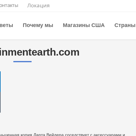
Локация
онтакты
веты
Почему мы
Магазины США
Страны
ainmentearth.com
еньшенная копия Дарта Вейдера соседствует с аксессуарами и