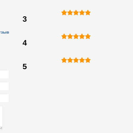
3
тзыв
4
5