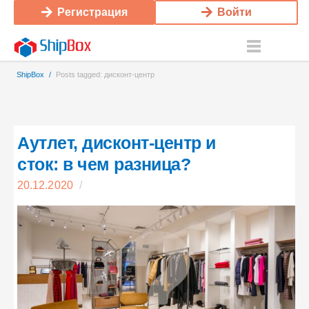
Регистрация
Войти
ShipBox
/
Posts tagged: дисконт-центр
Аутлет, дисконт-центр и
сток: в чем разница?
20.12.2020
/