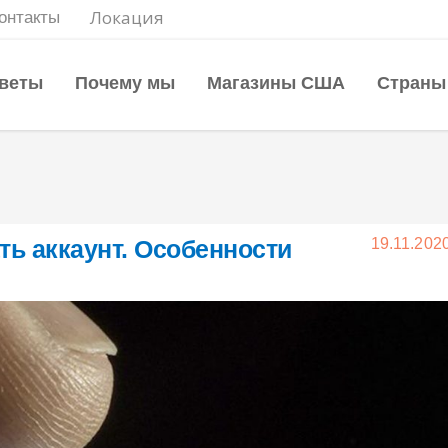
Локация
онтакты
веты
Почему мы
Магазины США
Страны
ать аккаунт. Особенности
19.11.202