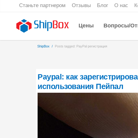
Станьте партнером
Отзывы
Блог
О нас
К
Цены
Вопросы/От
ShipBox
/
Posts tagged: PayPal регистрация
Paypal: как зарегистриров
использования Пейпал