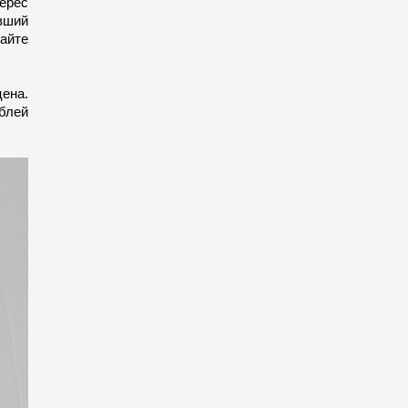
ерес
вший
айте
цена.
блей