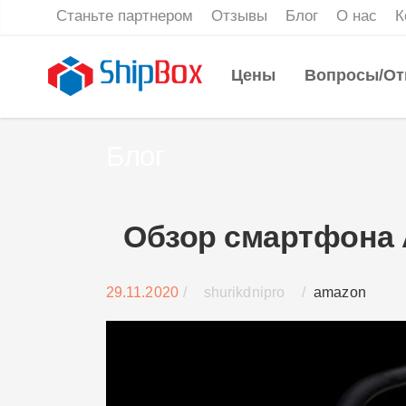
Станьте партнером
Отзывы
Блог
О нас
К
Цены
Вопросы/От
Блог
Обзор смартфона A
29.11.2020
/
shurikdnipro
/
amazon