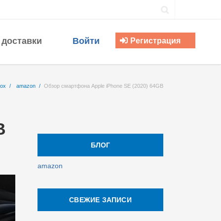
 доставки
Войти
Регистрация
Box
/
amazon
/
Обзор смартфона Apple iPhone SE (2020) 64GB
B
БЛОГ
amazon
СВЕЖИЕ ЗАПИСИ