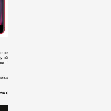
ие не
ругой
не –
егка
ена в