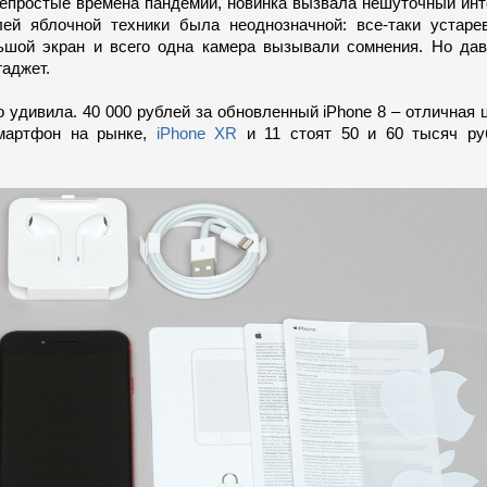
епростые времена пандемии, новинка вызвала нешуточный инт
лей яблочной техники была неоднозначной: все-таки устаре
ьшой экран и всего одна камера вызывали сомнения. Но дав
гаджет.
о удивила. 40 000 рублей за обновленный iPhone 8 – отличная 
мартфон на рынке,
iPhone XR
и 11 стоят 50 и 60 тысяч ру