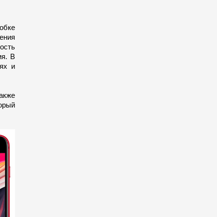
обке
ения
ность
ия. В
ях и
Также
орый