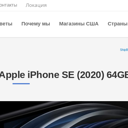
Локация
онтакты
веты
Почему мы
Магазины США
Страны
Ship
pple iPhone SE (2020) 64G