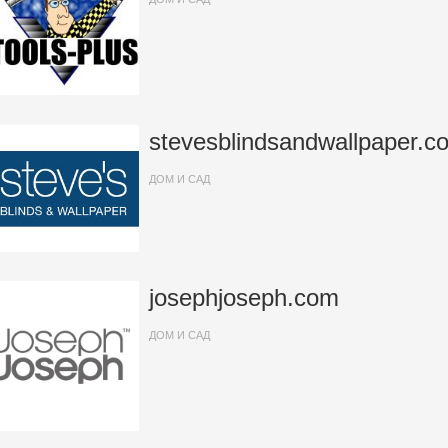
stevesblindsandwallpaper.c
ДОМ И САД
josephjoseph.com
ДОМ И САД