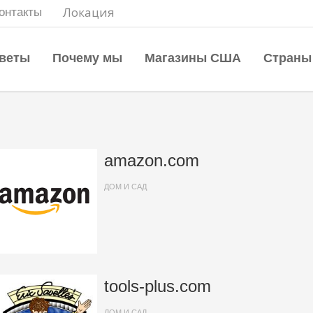
Локация
онтакты
веты
Почему мы
Магазины США
Страны
amazon.com
ДОМ И САД
tools-plus.com
ДОМ И САД